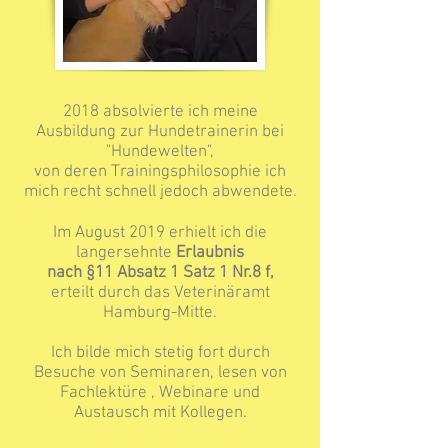
2018 absolvierte ich meine
Ausbildung zur Hundetrainerin bei
"Hundewelten",
von deren Trainingsphilosophie ich
mich recht schnell jedoch abwendete.
Im August 2019 erhielt ich die
langersehnte
Erlaubnis
nach §11 Absatz 1 Satz 1 Nr.8 f,
erteilt durch das Veterinäramt
Hamburg-Mitte.
Ich bilde mich stetig fort durch
Besuche von Seminaren, lesen von
Fachlektüre , Webinare und
Austausch mit Kollegen.