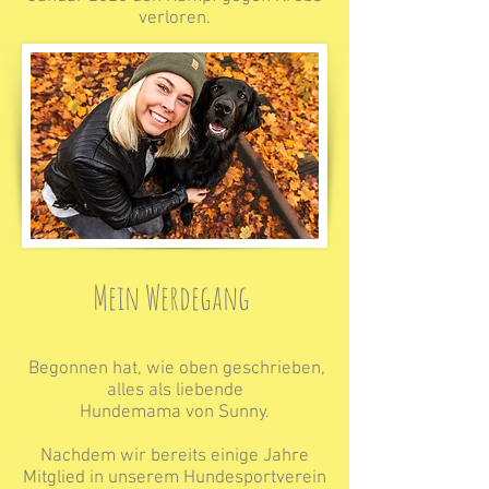
verloren.
Mein Werdegang
Begonnen hat, wie oben geschrieben,
alles als liebende
Hundemama von Sunny.
Nachdem wir bereits einige Jahre
Mitglied in unserem Hundesportverein