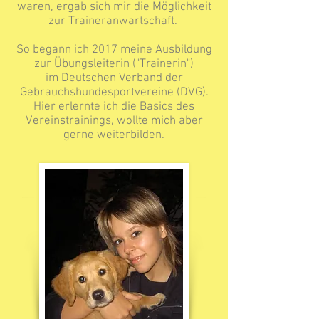
waren, ergab sich mir die Möglichkeit
zur Traineranwartschaft.
So begann ich 2017 meine Ausbildung
zur Übungsleiterin ("Trainerin")
im
Deutschen Verband der
Gebrauchshundesportvereine (DVG).
Hier erlernte ich die Basics des
Vereinstrainings, wollte mich aber
gerne weiterbilden.