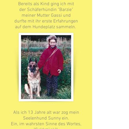
Bereits als Kind ging ich mit
der Schäferhündin "Barzie"
meiner Mutter
Gassi und
durfte mit ihr erste Erfahrungen
auf dem
Hundeplatz sammeln.
Als ich 13 Jahre alt war zog mein
Seelenhund Sunny ein.
Ein, im wahrsten Sinne des Wortes,