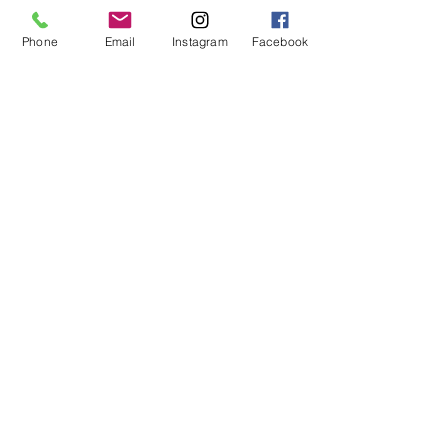
Rally Obedience
Phone
Email
Instagram
Facebook
In einer kleinen Gruppe
von max. 3 Teams trainieren
wir Übungen aus allen Leistungsklassen
Social Walk
Gemeinsam mit max. 6 Teams
gehen wir spazieren und fördern dabei
die Sozialkompetenzen
Deines Hunde