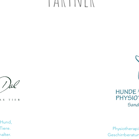
 Hund,
Tiere.
Physiotherapi
halter.
Geschirrberatun